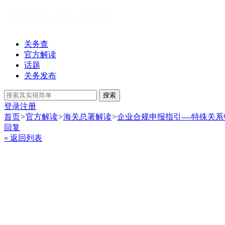
关务查
官方解读
话题
关务发布
搜索
登录
注册
首页
>
官方解读
>
海关总署解读
>
企业合规申报指引----特殊关
回复
« 返回列表