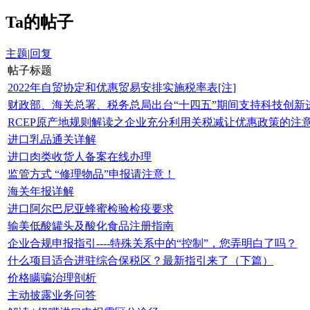
Ta的帖子
主题
|
回复
帖子标题
2022年自贸协定和优惠贸易安排实施税率表[注]
财政部、海关总署、税务总局出台“十四五”期间支持科技创新
RCEP原产地规则解读之企业充分利用关税减让优惠政策的注
进口乳品通关详解
进口肉类收货人备案在线办理
监管方式 “修理物品”申报请注意！
海关年报详解
进口阿尔巴尼亚蜂蜜检验检疫要求
输美低酸罐头及酸化食品注册指南
企业合规申报指引----特殊关系中的“控制”，您弄明白了吗？
什么项目适合进驻综合保税区？最新指引来了（下篇）
价格瞒骗治理剖析
主动披露业务问答