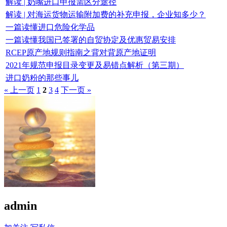
解读 | 奶嘴进口申报需区分途径
解读 | 对海运货物运输附加费的补充申报，企业知多少？
一篇读懂进口危险化学品
一篇读懂我国已签署的自贸协定及优惠贸易安排
RCEP原产地规则指南之背对背原产地证明
2021年规范申报目录变更及易错点解析（第三期）
进口奶粉的那些事儿
« 上一页
1
2
3
4
下一页 »
admin