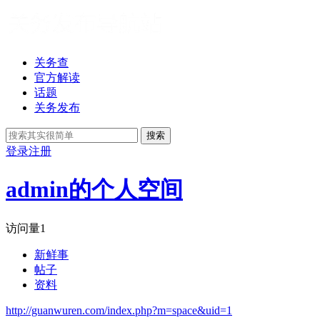
关务查
官方解读
话题
关务发布
搜索
登录
注册
admin的个人空间
访问量
1
新鲜事
帖子
资料
http://guanwuren.com/index.php?m=space&uid=1